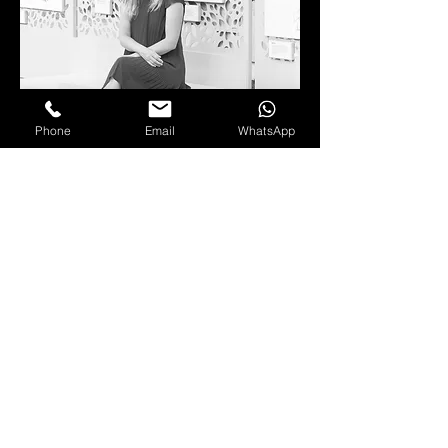
Phone
Email
WhatsApp
Mantra
La vie est Bloom
« Chez Bloom, nous croyons que
chaque espace urbain a le potentiel
de devenir un lieu de découverte et
d'inspiration. Nos arches sont
conçues pour créer des repères
inspirants où il fait bon se perdre et