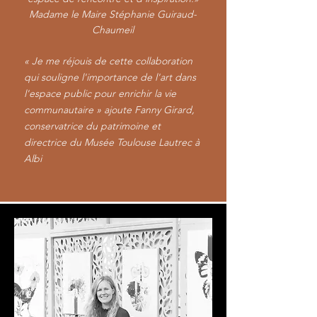
Madame le Maire Stéphanie Guiraud-
Chaumeil
« Je me réjouis de cette collaboration
qui souligne l'importance de l'art dans
l'espace public pour enrichir la vie
communautaire » ajoute Fanny Girard,
conservatrice du patrimoine et
directrice du Musée Toulouse Lautrec à
Albi